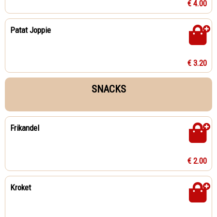
€ 4.00
Patat Joppie
€ 3.20
SNACKS
Frikandel
€ 2.00
Kroket