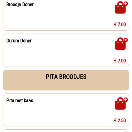
Broodje Doner
€ 7.00
Durum Döner
€ 7.00
PITA BROODJES
Pita met kaas
€ 2.50