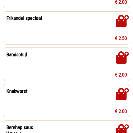
€ 2.00
Frikandel speciaal
€ 2.50
Bamischijf
€ 2.00
Knakworst
€ 2.00
Berehap saus