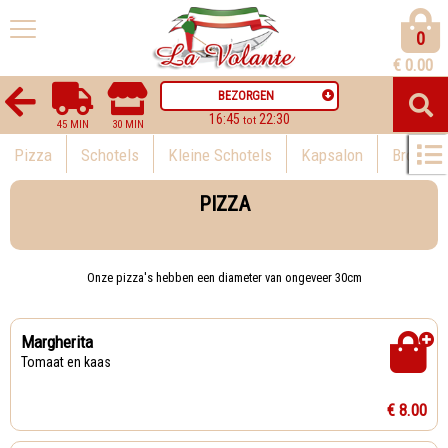
0
€
0.00
BEZORGEN
16:45
22:30
tot
45 MIN
30 MIN
Pizza
Schotels
Kleine Schotels
Kapsalon
Broodje
PIZZA
Onze pizza's hebben een diameter van ongeveer 30cm
Margherita
Tomaat en kaas
€ 8.00