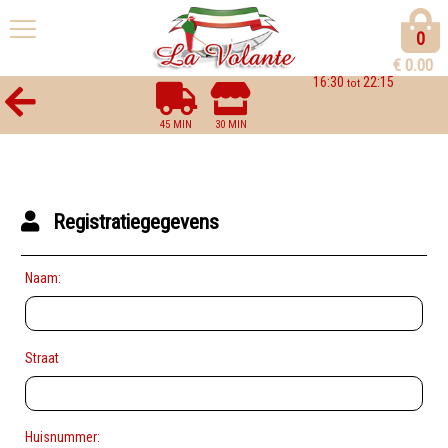
0
€
0.00
16:30
22:15
tot
45 MIN
30 MIN
Registratiegegevens
Naam:
Straat
Huisnummer: